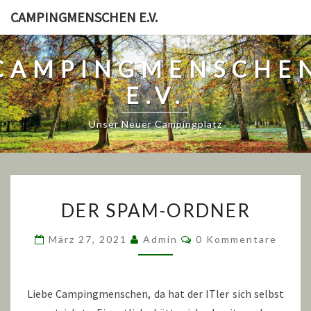
Skip
CAMPINGMENSCHEN E.V.
to
content
CAMPINGMENSCHE
E.V.
Unser Neuer Campingplatz
DER
DER SPAM-ORDNER
SPAM-
ORDNER
Kommentare
März 27, 2021
Admin
0 Kommentare
Liebe Campingmenschen, da hat der ITler sich selbst