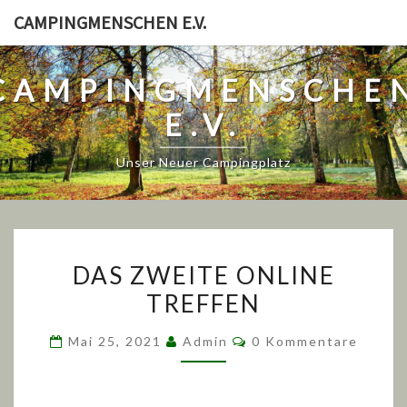
Skip
CAMPINGMENSCHEN E.V.
to
content
CAMPINGMENSCHE
E.V.
Unser Neuer Campingplatz
DAS
DAS ZWEITE ONLINE
ZWEITE
TREFFEN
ONLINE
TREFFEN
Kommentare
Mai 25, 2021
Admin
0 Kommentare